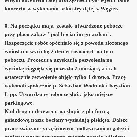
koncertu w wykonaniu orkiestry dętej z Węgier.
8. Na początku maja zostało utwardzone pobocze
przy placu zabaw "pod bocianim gniazdem".
Rozpoczęcie robót opóźniało się z powodu złożonego
wniosku o wycinkę 2 drzew rosnących na tym
poboczu. Procedura uzyskania pozwolenia na
wycinkę ciągnęła się przeszło 2 miesiące, a i tak
ostatecznie zezwolenie objęło tylko 1 drzewo. Pracę
wykonali społecznie p. Sebastian Wodniok i Krystian
Lipp. Utwardzone pobocze służy jako miejsce
parkingowe.
Nad drugim drzewem, na słupie z platformą
gniazdową nasze bociany wysiadują pisklęta. Dalsze
prace związane z częściowym podkrzesaniem gałęzi i
zaplanowanym remontem gniazda zostały odłożone