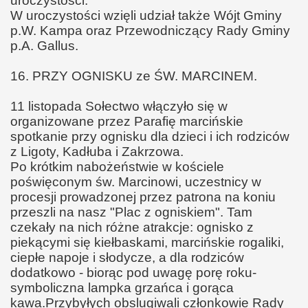
uroczystości.
W uroczystości wzięli udział także Wójt Gminy
p.W. Kampa oraz Przewodniczący Rady Gminy
p.A. Gallus.
16. PRZY OGNISKU ze ŚW. MARCINEM.
11 listopada Sołectwo włączyło się w
organizowane przez Parafię marcińskie
spotkanie przy ognisku dla dzieci i ich rodziców
z Ligoty, Kadłuba i Zakrzowa.
Po krótkim nabożeństwie w kościele
poświęconym św. Marcinowi, uczestnicy w
procesji prowadzonej przez patrona na koniu
przeszli na nasz "Plac z ogniskiem". Tam
czekały na nich różne atrakcje: ognisko z
piekącymi się kiełbaskami, marcińskie rogaliki,
ciepłe napoje i słodycze, a dla rodziców
dodatkowo - biorąc pod uwagę porę roku-
symboliczna lampka grzańca i gorąca
kawa.Przybyłych obslugiwali członkowie Rady