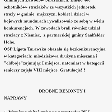
ochotników- strażaków ze wszystkich jednostek
straży w gminie: mężczyzn, kobiet i dzieci w
bojowych mundurach rywalizowało ze sobą w wielu
konkurencjach. W zawodach brali również udział
strażacy z Niemiec, z partnerskiej gminy Saalfelder
Hohe.
OSP Ligota Turawska okazała się bezkonkurencyjna
w kategoriach: młodzieżowa drużyna mieszana i
"oldboje"zajmując I miejsca, natomiast w kategorii
seniorzy zajęła VIII miejsce. Gratulacje!!!
DROBNE REMONTY I
NAPRAWY:
1. Wymiana zbitej szyby na przystanku PKS.