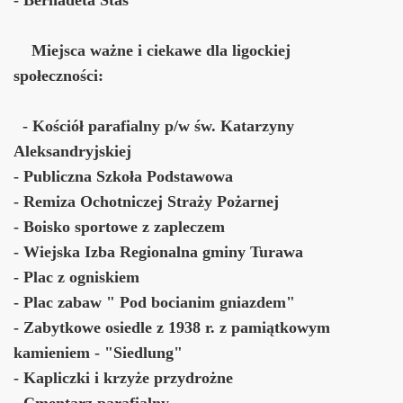
Miejsca ważne i ciekawe dla ligockiej
społeczności:
-
Kościół parafialny p/w św. Katarzyny
Aleksandryjskiej
- Publiczna Szkoła Podstawowa
- Remiza Ochotniczej Straży Pożarnej
- Boisko sportowe z zapleczem
- Wiejska Izba Regionalna gminy Turawa
- Plac z ogniskiem
- Plac zabaw " Pod bocianim gniazdem"
- Zabytkowe osiedle z 1938 r. z pamiątkowym
kamieniem - "Siedlung"
- Kapliczki i krzyże przydrożne
- Cmentarz parafialny