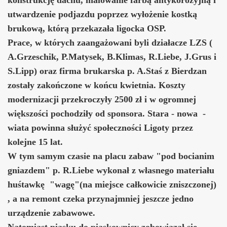
utwardzenie podjazdu poprzez wyłożenie kostką
brukową, którą przekazała ligocka OSP.
Prace, w których zaangażowani byli działacze LZS (
A.Grzeschik, P.Matysek, B.Klimas, R.Liebe, J.Grus i
S.Lipp) oraz firma brukarska p. A.Staś z Bierdzan
zostały zakończone w końcu kwietnia. Koszty
modernizacji przekroczyły 2500 zł i w ogromnej
większości pochodziły od sponsora. Stara - nowa -
wiata powinna służyć społeczności Ligoty przez
kolejne 15 lat.
W tym samym czasie na placu zabaw "pod bocianim
gniazdem" p. R.Liebe wykonał z własnego materiału
huśtawkę "wagę"(na miejsce całkowicie zniszczonej)
, a na remont czeka przynajmniej jeszcze jedno
urządzenie zabawowe.
Natomiast piasku do piaskownicy zobowiązał się