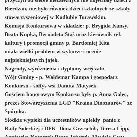
Bierdzan, nie było również dzieci szkolnych ze szkoły
stowarzyszeniowej w Kadłubie Turawskim.
Komisja Konkursowa w składzie: p. Brygida Kansy,
Beata Kupka, Bernadeta Staś oraz kierownik ref.
kultury i promocji gminy p. Bartłomiej Kita
miała wielki problem w wyborze i ocenie
najpiękniejszych jajek.
Nagrody, wyróżnienia i dyplomy wręczali:
Wójt Gminy - p. Waldemar Kampa i gospodarz
Konkursu - sołtys wsi Danuta Matysek.
Gościem honorowym Konkursu były p. Anna Golec,
prezes Stowarzyszenia LGD "Kraina Dinozaurów" ze
Spóroka.
Słodkie wypieki dla uczestników upiekły panie z
Rady Sołeckiej i DFK -Ilona Grzeschik, Teresa Lipp,
Agnieszka Kasprzyk Beata Jańczyk, Mariola Grus,