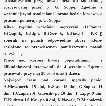
Michalczykiem przygotowali metalową konstrukcję
rozrysowaną przez p. G. Soppę. Zgodnie z
wcześniejszymi ustaleniami korona będzie kłosowa, a
pracami pokieruje p. G. Soppa.
Kilka tygodni wcześniej mężczyźni (H.Panicz,
F.Czaplik, K.Lipp, R.Grzesik, K.Dawid i P.Koj)
zbierali na polach odpowiednie zboże, które-
rozłożone w przewiewnym pomieszczeniu powoli
suszyło się.
Prace nad koroną trwały popołudniami ( z
kilkudniowymi przerwami) do 4 września. Łącznie
pracowało przy niej 28 osób oraz 2 dzieci.
Najwięcej czasu nad koroną spędziły panie:
A.Nieszporek- 15 dni, K.Staś- 13 dni, G.Soppa- 11
dni, T,Czapla i A. Grzesik- po 10 dni, T. Lipp- 9 dni,
H.Kudrysz i S.Koj- po 8 dni, K.Nowak, R.Michalczyk