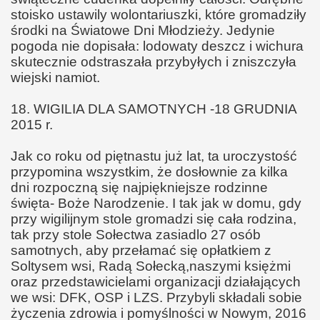
stoisko ustawily wolontariuszki, które gromadziły
środki na Światowe Dni Młodzieży. Jedynie
pogoda nie dopisała: lodowaty deszcz i wichura
skutecznie odstraszała przybyłych i zniszczyła
wiejski namiot.
18. WIGILIA DLA SAMOTNYCH -18 GRUDNIA
2015 r.
Jak co roku od piętnastu już lat, ta uroczystość
przypomina wszystkim, że dosłownie za kilka
dni rozpoczną się najpiękniejsze rodzinne
święta- Boże Narodzenie. I tak jak w domu, gdy
przy wigilijnym stole gromadzi się cała rodzina,
tak przy stole Sołectwa zasiadlo 27 osób
samotnych, aby przełamać się opłatkiem z
Soltysem wsi, Radą Sołecką,naszymi księżmi
oraz przedstawicielami organizacji działających
we wsi: DFK, OSP i LZS. Przybyli składali sobie
życzenia zdrowia i pomyślności w Nowym, 2016