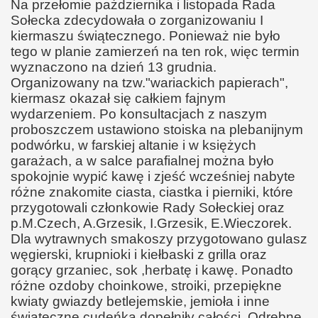
Na przełomie pażdziernika i listopada Rada
Sołecka zdecydowała o zorganizowaniu I
kiermaszu świątecznego. Ponieważ nie było
tego w planie zamierzeń na ten rok, więc termin
wyznaczono na dzień 13 grudnia.
Organizowany na tzw."wariackich papierach",
kiermasz okazał się całkiem fajnym
wydarzeniem. Po konsultacjach z naszym
proboszczem ustawiono stoiska na plebanijnym
podwórku, w farskiej altanie i w księżych
garażach, a w salce parafialnej można było
spokojnie wypić kawę i zjeść wcześniej nabyte
różne znakomite ciasta, ciastka i pierniki, które
przygotowali członkowie Rady Sołeckiej oraz
p.M.Czech, A.Grzesik, I.Grzesik, E.Wieczorek.
Dla wytrawnych smakoszy przygotowano gulasz
węgierski, krupnioki i kiełbaski z grilla oraz
gorący grzaniec, sok ,herbatę i kawę. Ponadto
różne ozdoby choinkowe, stroiki, przepiękne
kwiaty gwiazdy betlejemskie, jemioła i inne
świąteczne cudeńka dopełniły całości. Odrębne