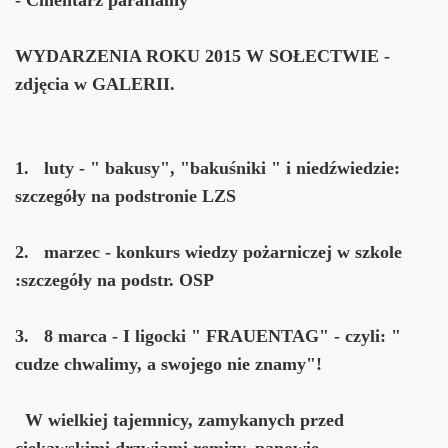
WYDARZENIA ROKU 2015 W SOŁECTWIE -
zdjęcia w GALERII.
1. luty - " bakusy", "bakuśniki " i niedźwiedzie:
szczegóły na podstronie LZS
2. marzec - konkurs wiedzy pożarniczej w szkole
:szczegóły na podstr. OSP
3. 8 marca -
I ligocki " FRAUENTAG"
- czyli: "
cudze chwalimy, a swojego nie znamy"!
W wielkiej tajemnicy, zamykanych przed
ciekawskimi drzwiami remizy, panowie