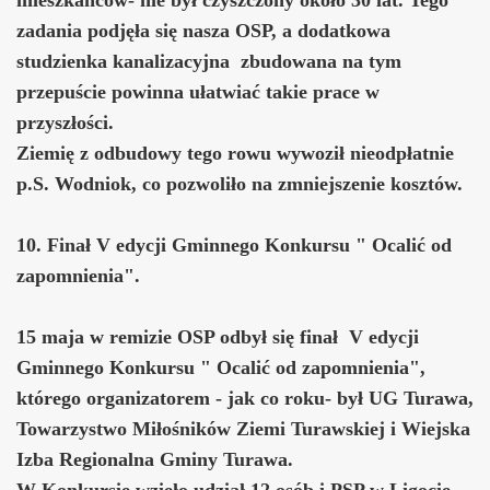
zadania podjęła się nasza OSP, a dodatkowa
studzienka kanalizacyjna zbudowana na tym
przepuście powinna ułatwiać takie prace w
przyszłości.
Ziemię z odbudowy tego rowu wywoził nieodpłatnie
p.S. Wodniok, co pozwoliło na zmniejszenie kosztów.
10. Finał V edycji Gminnego Konkursu " Ocalić od
zapomnienia".
15 maja w remizie OSP odbył się finał V edycji
Gminnego Konkursu " Ocalić od zapomnienia",
którego organizatorem - jak co roku- był UG Turawa,
Towarzystwo Miłośników Ziemi Turawskiej i Wiejska
Izba Regionalna Gminy Turawa.
W Konkursie wzięło udział 12 osób i PSP w Ligocie,