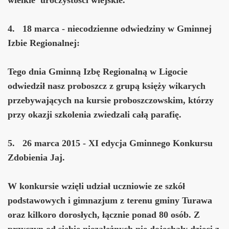
4. 18 marca - niecodzienne odwiedziny w Gminnej
Izbie Regionalnej:
Tego dnia Gminną Izbę Regionalną w Ligocie
odwiedził nasz proboszcz z grupą księży wikarych
przebywających na kursie proboszczowskim, którzy
przy okazji szkolenia zwiedzali całą parafię.
5. 26 marca 2015 - XI edycja Gminnego Konkursu
Zdobienia Jaj.
W konkursie wzięli udział uczniowie ze szkół
podstawowych i gimnazjum z terenu gminy Turawa
oraz kilkoro dorosłych, łącznie ponad 80 osób. Z
przyczyn od siebie niezależnych nie dojechały dzieci z