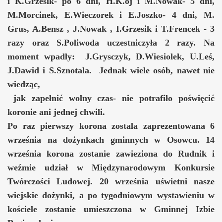
i K.Grzesik- po 6 dni, H.K.oj i M.Nowak- 5 dni,
M.Morcinek, E.Wieczorek i E.Joszko- 4 dni, M.
Grus, A.Bensz , J.Nowak , I.Grzesik i T.Frencek - 3
razy oraz S.Poliwoda uczestniczyła 2 razy. Na
moment wpadly: J.Grysczyk, D.Wiesiolek, U.Leś,
J.Dawid i S.Sznotala. Jednak wiele osób, nawet nie
wiedząc,
jak zapełnić wolny czas- nie potrafiło poświęcić
koronie ani jednej chwili.
Po raz pierwszy korona zostala zaprezentowana 6
września na dożynkach gminnych w Osowcu. 14
września korona zostanie zawieziona do Rudnik i
weźmie udział w Międzynarodowym Konkursie
Twórczości Ludowej. 20 września uświetni nasze
wiejskie dożynki, a po tygodniowym wystawieniu w
kościele zostanie umieszczona w Gminnej Izbie