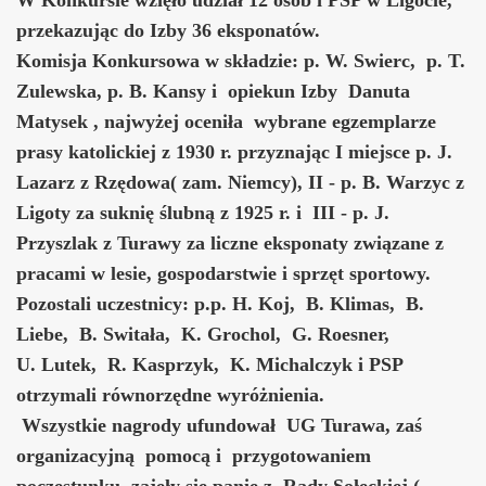
przekazując do Izby 36 eksponatów.
Komisja Konkursowa w składzie: p. W. Swierc, p. T.
Zulewska, p. B. Kansy i opiekun Izby Danuta
Matysek , najwyżej oceniła wybrane egzemplarze
prasy katolickiej z 1930 r. przyznając I miejsce p. J.
Lazarz z Rzędowa( zam. Niemcy), II - p. B. Warzyc z
Ligoty za suknię ślubną z 1925 r. i III - p. J.
Przyszlak z Turawy za liczne eksponaty związane z
pracami w lesie, gospodarstwie i sprzęt sportowy.
Pozostali uczestnicy: p.p. H. Koj, B. Klimas, B.
Liebe, B. Switała, K. Grochol, G. Roesner,
U. Lutek, R. Kasprzyk, K. Michalczyk i PSP
otrzymali równorzędne wyróżnienia.
Wszystkie nagrody ufundował UG Turawa, zaś
organizacyjną pomocą i przygotowaniem
poczęstunku zajęły się panie z Rady Sołeckiej (